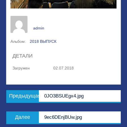
admin
Альбом:
2018 ВЫПУСК
ДЕТАЛИ
Загружен
02.07.2018
Навигация
Предыдущая
Предыдущая
0JO3BSUEgx4.jpg
по
запись:
записям
Следующая
Далее
9ec6DEnjBUw.jpg
запись: