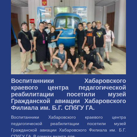
Воспитанники Хабаровского
краевого центра педагогической
реабилитации посетили музей
Гражданской авиации Хабаровского
Филиала им. Б.Г. СПбГУ ГА.
Воспитанники Хабаровского краевого центра
педагогической реабилитации посетили музей
Гражданской авиации Хабаровского Филиала им. Б.Г.
СПбГУ ГА. В рамках визита для ...