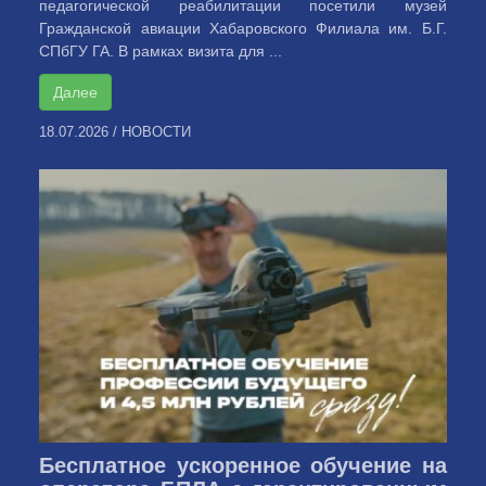
педагогической реабилитации посетили музей
Гражданской авиации Хабаровского Филиала им. Б.Г.
СПбГУ ГА. В рамках визита для ...
Далее
18.07.2026
/
НОВОСТИ
Бесплатное ускоренное обучение на