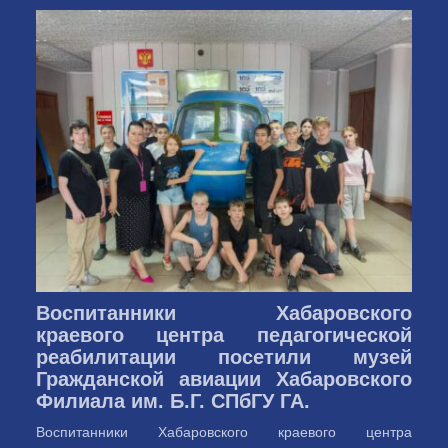
Воспитанники Хабаровского
краевого центра педагогической
реабилитации посетили музей
Гражданской авиации Хабаровского
Филиала им. Б.Г. СПбГУ ГА.
Воспитанники Хабаровского краевого центра