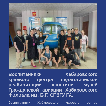
Воспитанники Хабаровского
краевого центра педагогической
реабилитации посетили музей
Гражданской авиации Хабаровского
Филиала им. Б.Г. СПбГУ ГА.
Воспитанники Хабаровского краевого центра