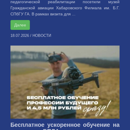
педагогической реабилитации посетили музей
Гражданской авиации Хабаровского Филиала им. Б.Г.
СПбГУ ГА. В рамках визита для ...
Далее
18.07.2026
/
НОВОСТИ
Бесплатное ускоренное обучение на