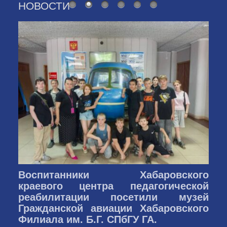
НОВОСТИ
Воспитанники Хабаровского
краевого центра педагогической
реабилитации посетили музей
Гражданской авиации Хабаровского
Филиала им. Б.Г. СПбГУ ГА.