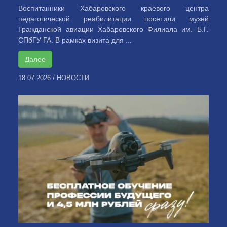
Воспитанники Хабаровского краевого центра
педагогической реабилитации посетили музей
Гражданской авиации Хабаровского Филиала им. Б.Г.
СПбГУ ГА. В рамках визита для ...
Далее
18.07.2026
/
НОВОСТИ