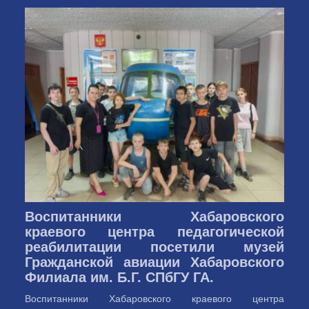
Воспитанники Хабаровского
краевого центра педагогической
реабилитации посетили музей
Гражданской авиации Хабаровского
Филиала им. Б.Г. СПбГУ ГА.
Воспитанники Хабаровского краевого центра