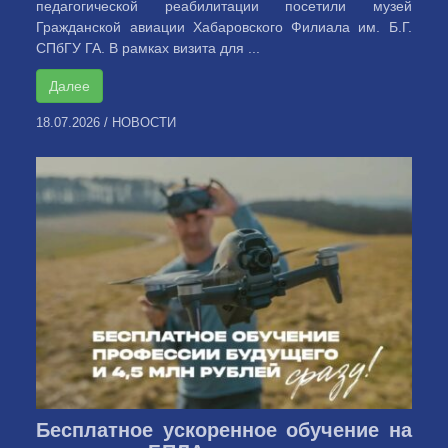
педагогической реабилитации посетили музей
Гражданской авиации Хабаровского Филиала им. Б.Г.
СПбГУ ГА. В рамках визита для ...
Далее
18.07.2026
/
НОВОСТИ
Бесплатное ускоренное обучение на