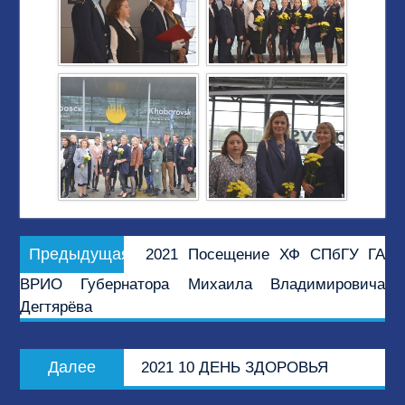
Навигация
Предыдущая
Предыдущая
2021 Посещение ХФ СПбГУ ГА
по
запись:
ВРИО Губернатора Михаила Владимировича
записям
Дегтярёва
Следующая
Далее
2021 10 ДЕНЬ ЗДОРОВЬЯ
запись: