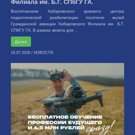
Филиала им. Б.Г. СПбГУ ГА.
Воспитанники Хабаровского краевого центра
педагогической реабилитации посетили музей
Гражданской авиации Хабаровского Филиала им. Б.Г.
СПбГУ ГА. В рамках визита для ...
Далее
18.07.2026
/
НОВОСТИ