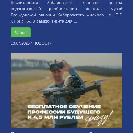
Воспитанники Хабаровского краевого центра
педагогической реабилитации посетили музей
Гражданской авиации Хабаровского Филиала им. Б.Г.
СПбГУ ГА. В рамках визита для ...
Далее
18.07.2026
/
НОВОСТИ