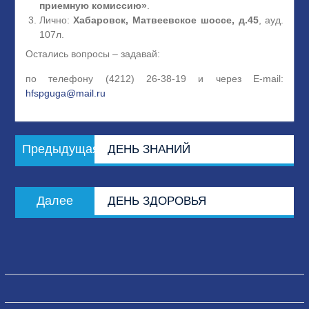
приемную комиссию»
.
Лично:
Хабаровск, Матвеевское шоссе, д.45
, ауд.
107л.
Остались вопросы – задавай:
по телефону (4212) 26-38-19 и через E-mail:
hfspguga@mail.ru
Навигация
Предыдущая
Предыдущая
ДЕНЬ ЗНАНИЙ
по
запись:
записям
Следующая
Далее
ДЕНЬ ЗДОРОВЬЯ
запись: