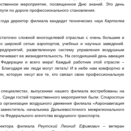
ественное мероприятие, посвященное Дню знаний. Это день
 пути по дороге профессионального становления.
 года директор филиала кандидат технических наук
Картелев
остаточно сложной многоцелевой отраслью с очень большим и
о широкой сетью аэропортов, учебных и научных заведений.
редприятий, разветвленную систему управления воздушным
спечивают ее жизнедеятельность. На сегодняшний день авиация
 Федерации и всего мира! Каждый работник этой отрасли –
 Благодаря им люди могут летать! И в небе нам комфортно и
ти, которую несут все те, кто связал свою профессиональную
 специалистах, выпускники нашего филиала востребованы на
. Среди гостей торжественного мероприятия были:
Старостин
по организации воздушного движения филиала «Аэронавигация
заместитель начальника Дальневосточного межрегионального
та Федерального агентства воздушного транспорта.
иректора филиала
Реутский Леонид Ефимович
– ветеран