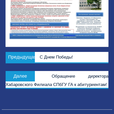
Навигация
Предыдущая
Предыдущая
С Днем Победы!
по
запись:
записям
Следующая
Далее
Обращение директора
запись:
Хабаровского Филиала СПбГУ ГА к абитуриентам!