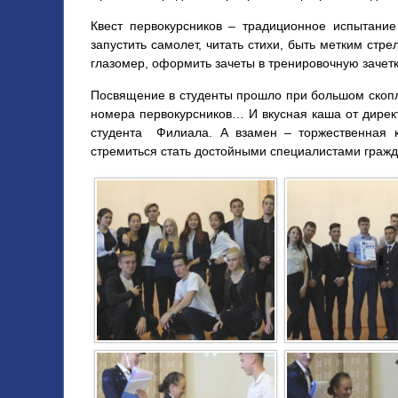
Квест первокурсников – традиционное испытание
запустить самолет, читать стихи, быть метким стр
глазомер, оформить зачеты в тренировочную зачет
Посвящение в студенты прошло при большом скопле
номера первокурсников… И вкусная каша от дире
студента Филиала. А взамен – торжественная к
стремиться стать достойными специалистами граж