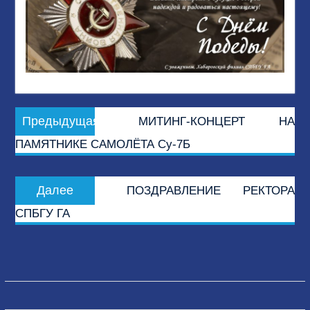
Навигация
Предыдущая
Предыдущая
МИТИНГ-КОНЦЕРТ НА
по
запись:
ПАМЯТНИКЕ САМОЛЁТА Су-7Б
записям
Следующая
Далее
ПОЗДРАВЛЕНИЕ РЕКТОРА
запись:
СПБГУ ГА