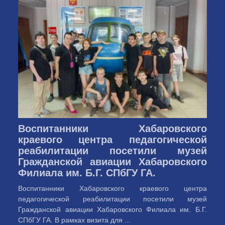
Воспитанники Хабаровского
краевого центра педагогической
реабилитации посетили музей
Гражданской авиации Хабаровского
Филиала им. Б.Г. СПбГУ ГА.
Воспитанники Хабаровского краевого центра
педагогической реабилитации посетили музей
Гражданской авиации Хабаровского Филиала им. Б.Г.
СПбГУ ГА. В рамках визита для ...