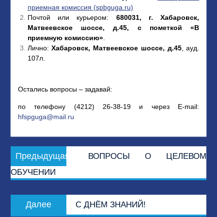
приемная комиссия (spbguga.ru)
Почтой или курьером:
680031, г. Хабаровск,
Матвеевское шоссе, д.45, с пометкой «В
приемную комиссию»
.
Лично:
Хабаровск, Матвеевское шоссе, д.45
, ауд.
107л.
Остались вопросы – задавай:
по телефону (4212) 26-38-19 и через E-mail:
hfspguga@mail.ru
Навигация
Предыдущая
Предыдущая
ВОПРОСЫ О ЦЕЛЕВОМ
по
запись:
ОБУЧЕНИИ
записям
Следующая
Далее
С ДНЁМ ЗНАНИЙ!
запись: