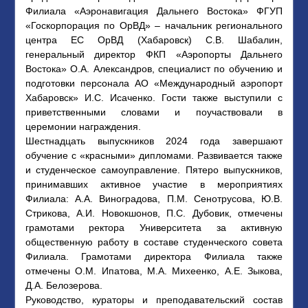
Филиала «Аэронавигация Дальнего Востока» ФГУП
«Госкорпорация по ОрВД» – начальник регионального
центра ЕС ОрВД (Хабаровск) С.В. Шабалин,
генеральный директор ФКП «Аэропорты Дальнего
Востока» О.А. Александров, специалист по обучению и
подготовки персонала АО «Международный аэропорт
Хабаровск» И.С. Исаченко. Гости также выступили с
приветственными словами и поучаствовали в
церемонии награждения.
Шестнадцать выпускников 2024 года завершают
обучение с «красными» дипломами. Развивается также
и студенческое самоуправление. Пятеро выпускников,
принимавших активное участие в мероприятиях
Филиала: А.А. Виноградова, П.М. Сенотрусова, Ю.В.
Стрикова, А.И. Новокшонов, П.С. Дубовик, отмечены
грамотами ректора Университета за активную
общественную работу в составе студенческого совета
Филиала. Грамотами директора Филиала также
отмечены О.М. Ипатова, М.А. Михеенко, А.Е. Зыкова,
Д.А. Белозерова.
Руководство, кураторы и преподавательский состав